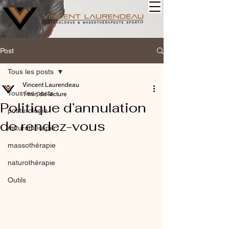
Post
Tous les posts
Vincent Laurendeau
Tous les posts
1 min de lecture
Politique d’annulation
posturologie
de rendez-vous
naturothérapie
massothérapie
naturothérapie
Outils