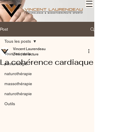
Post
Tous les posts
Vincent Laurendeau
Tous les posts
2 min de lecture
La cohérence cardiaque
posturologie
naturothérapie
massothérapie
naturothérapie
Outils