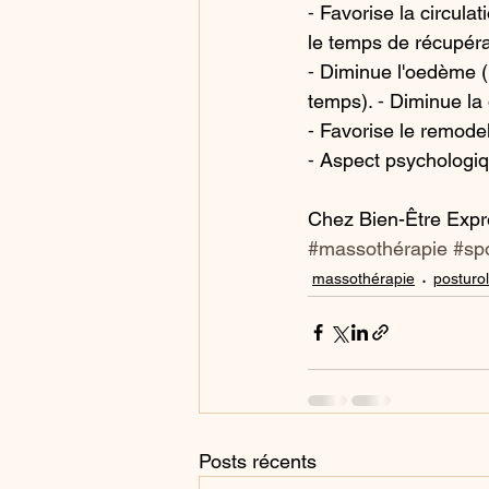
⁃ Favorise la circula
le temps de récupérat
⁃ Diminue l'oedème (
temps). ⁃ Diminue la d
⁃ Favorise le remode
⁃ Aspect psychologiqu
Chez Bien-Être Expre
#massothérapie
#sp
massothérapie
posturo
Posts récents