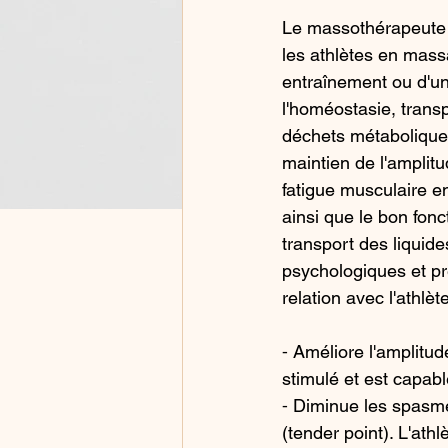
Le massothérapeute s
les athlètes en massa
entraînement ou d'un
l'homéostasie, trans
déchets métaboliques
maintien de l'amplit
fatigue musculaire en
ainsi que le bon fonc
transport des liquid
psychologiques et pré
relation avec l'athlèt
⁃ Améliore l'amplitude
stimulé et est capab
⁃ Diminue les spasmes
(tender point). L'ath