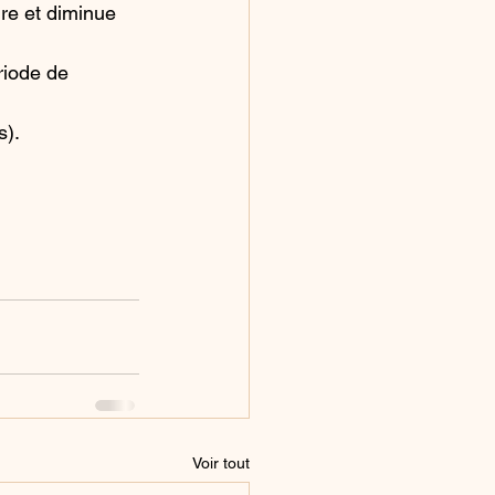
re et diminue 
riode de 
s).
Voir tout