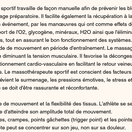
portif travaille de façon manuelle afin de prévenir les b
ge préparatoire. Il facilite également la récupération à la
 événement, par les manœuvres qui ont comme effets de 
port de l'O2, glycogène, minéraux, H2O ainsi que l'élimin
, tout en assurant le bon fonctionnement des systèmes. 
ude de mouvement en période d'entraînement. Le massage
 diminuant la tension musculaire. Il favorise la déconge
tionnement cardio-vasculaire en facilitant le retour veineu
es. Le massothérapeute sportif est conscient des facteurs
vient le surmenage, les pressions émotives, le stress et 
e se doit d'être rassurante et réconfortante.
 de mouvement et la flexibilité des tissus. L'athlète se se
le d'atteindre son amplitude total de mouvement.
, crampes, points gâchettes (trigger point) et les points
lète peut se concentrer sur son jeu, non sur sa douleur.